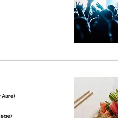
 Aare)
iege)