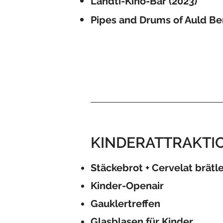
Ländti-Kino-Bar (2023)
Pipes and Drums of Auld Be
KINDERATTRAKTI
Stäckebrot + Cervelat brätl
​Kinder-Openair
Gauklertreffen
Glasblasen für Kinder