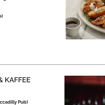
o)
& KAFFEE
iccadilly Pub)